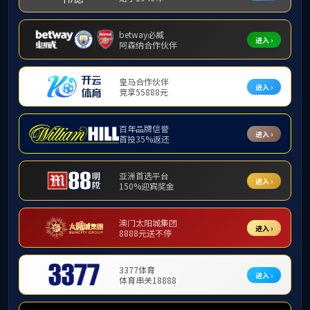
成功收购拥有80余年历史的云南变压器电气股份
有限公司（曾系兵装集团下属单位）
2023
sunbet申搏8万吨高端磁性新材料项目、环网柜
项目首卷（台）产品成功下线